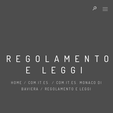
COSA SONO I COM.IT.ES. ED IL CGIE
COM.IT.ES. MONACO DI BAVIERA
REGOLAMENT
REGOLAMENTO E LEGGI
E LEGGI
PUBBLICAZIONI
HOME
/
COM.IT.ES.
/
COM.IT.ES. MONACO DI
BAVIERA
/
REGOLAMENTO E LEGGI
RIUNIONI
BILANCI
RIUNIONI 2021