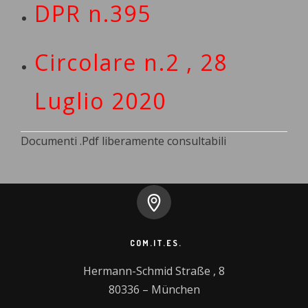
DPR n.395
Circolare n.2 , 28
Luglio 2020
Documenti .Pdf liberamente consultabili
COM.IT.ES.
Hermann-Schmid Straße , 8

80336 – München