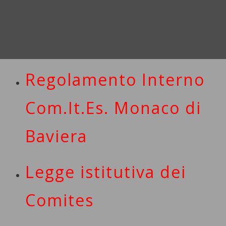
ELEZIONI COMITES 2021
Regolamento Interno
Com.It.Es. Monaco di
Baviera
Legge istitutiva dei
Comites