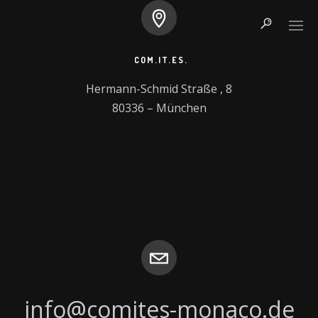
COM.IT.ES.
Hermann-Schmid Straße , 8

80336 – München
COSA SONO I COM.IT.ES. ED IL CGIE
COM.IT.ES. MONACO DI BAVIERA
REGOLAMENTO E LEGGI
PUBBLICAZIONI
RIUNIONI
BILANCI
info@comites-monaco.de
RIUNIONI 2021